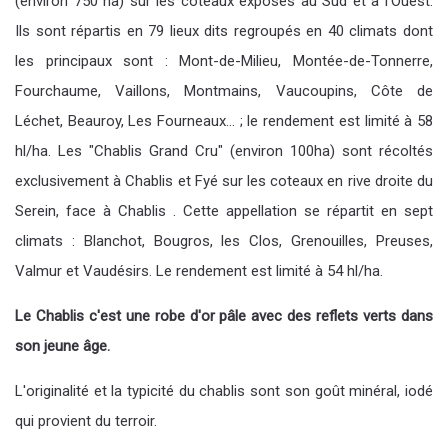
(environ 750 ha) sur les coteaux exposés au Sud et à l’Ouest.
Ils sont répartis en 79 lieux dits regroupés en 40 climats dont
les principaux sont : Mont-de-Milieu, Montée-de-Tonnerre,
Fourchaume, Vaillons, Montmains, Vaucoupins, Côte de
Léchet, Beauroy, Les Fourneaux… ; le rendement est limité à 58
hl/ha. Les "Chablis Grand Cru" (environ 100ha) sont récoltés
exclusivement à Chablis et Fyé sur les coteaux en rive droite du
Serein, face à Chablis . Cette appellation se répartit en sept
climats : Blanchot, Bougros, les Clos, Grenouilles, Preuses,
Valmur et Vaudésirs. Le rendement est limité à 54 hl/ha.
Le Chablis c'est une robe d'or pâle avec des reflets verts dans
son jeune âge.
L'originalité et la typicité du chablis sont son goût minéral, iodé
qui provient du terroir.